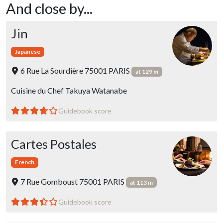
And close by...
Jin
Japanese
6 Rue La Sourdière 75001 PARIS
at 129 m
Cuisine du Chef Takuya Watanabe
Guidebook score
Cartes Postales
French
7 Rue Gomboust 75001 PARIS
at 113 m
Guidebook score